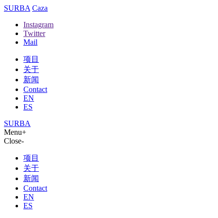
SURBA
Caza
bet
holiganbet
Instagram
Twitter
Mail
项目
关于
新闻
Contact
EN
ES
SURBA
Menu
+
Close
-
项目
关于
新闻
Contact
EN
ES